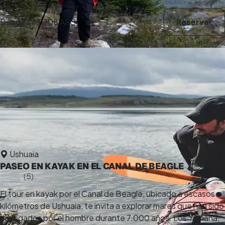
Desde
263.308 ARS
Reservar
Ushuaia
PASEO EN KAYAK EN EL CANAL DE BEAGLE
5,0
(5)
6 h
El tour en kayak por el Canal de Beagle, ubicado a escasos
kilómetros de Ushuaia, te invita a explorar mares que han sido
navegados por el hombre durante 7.000 años. Los Yámana,