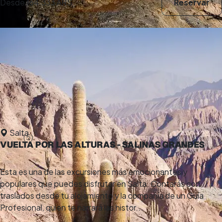
Desde
164.333 ARS
Reservar
Salta
5,0
(5)
VUELTA POR LAS ALTURAS - SALINAS GRANDES
7 h
Esta es una de las excursiones más emocionantes y
populares que puedes disfrutar en Salta. Contarás con
traslados desde tu alojamiento y la compañía de un Guía
Profesional, quien te narrará las histor...