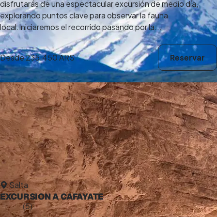
disfrutarás de una espectacular excursión de medio día,
explorando puntos clave para observar la fauna
local.Iniciaremos el recorrido pasando por la...
Desde
235.450 ARS
Reservar
Salta
EXCURSION A CAFAYATE
5,0
(5)