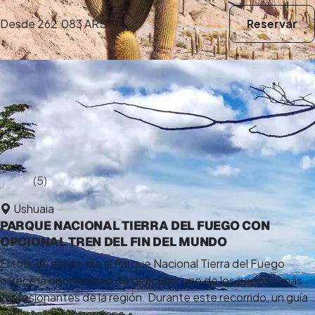
Desde
262.083 ARS
Reservar
5,0
(5)
13 h
Ushuaia
PARQUE NACIONAL TIERRA DEL FUEGO CON
OPCIONAL TREN DEL FIN DEL MUNDO
El tour de medio día al Parque Nacional Tierra del Fuego
ofrece la oportunidad de descubrir uno de los paisajes más
impresionantes de la región. Durante este recorrido, un guía
experto les proporciona...