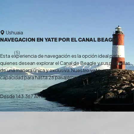
Ushuaia
NAVEGACION EN YATE POR EL CANAL BEAGLE
5,0
(5)
Esta experiencia de navegación es la opción ideal para
6 h
quienes desean explorar el Canal de Beagle y sus maravillas
de una manera única y exclusiva.Nuestro yate, con
capacidad para hasta 26 pasajeros, ...
Desde
143.367 ARS
Reservar