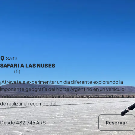
Salta
SAFARI A LAS NUBES
5,0
(5)
6 h
¡Atrévete a experimentar un día diferente explorando la
imponente geografía del Norte Argentino en un vehículo
todoterreno!Con este tour, tendrás la oportunidad exclusiva
de realizar el recorrido del ...
Desde
482.746 ARS
Reservar