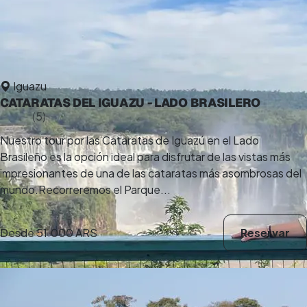
Iguazu
CATARATAS DEL IGUAZU - LADO BRASILERO
5,0
(5)
14 h
Nuestro tour por las Cataratas de Iguazú en el Lado
Brasileño es la opción ideal para disfrutar de las vistas más
impresionantes de una de las cataratas más asombrosas del
mundo.Recorreremos el Parque...
Desde
51.000 ARS
Reservar