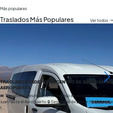
Más populares
Traslados Más Populares
Ver todos
4 días
TRASLADO DESDE HOTEL CENTRO DE SAN JUAN A
AEROPUERTO
🚐 Transporte desde su hotel ubicado en el centro de San
Juan hasta el Aeropuerto.🔒 Seguridad de primer nivel durante
t…