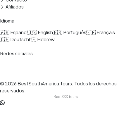
Afiliados
Idioma
🇦🇷 Español
🇺🇸 English
🇧🇷 Português
🇫🇷 Français
🇩🇪 Deutsch
h🇪 Hebrew
Redes sociales
© 2026
BestSouthAmerica.tours
.
Todos los derechos
reservados.
BestXXX.tours