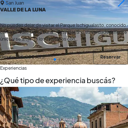
San Juan
VALLE DE LA LUNA
No puedes dejar de visitar el Parque Ischigualasto, conocido
como el "Valle De La Luna". Este destino es verdaderamente
único y se aleja de los itinerarios con…
Desde
255.000 ARS
Reservar
Experiencias
¿Qué tipo de experiencia buscás?