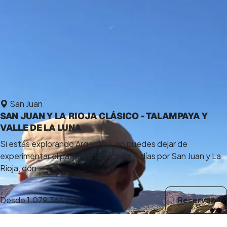
San Juan
SAN JUAN Y LA RIOJA CLÁSICO - TALAMPAYA Y
VALLE DE LA LUNA
Si estás explorando Argentina, no puedes dejar de
experimentar el paquete clásico de 4 días por San Juan y La
Rioja, don…
Desde
1.079.366 ARS
Reservar