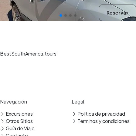
Reservar
BestSouthAmerica.tours
Experiencias de viaje únicas, guías expertos y reservas seguras en los
mejores destinos.
Pago seguro
Reseñas verificadas
Navegación
Legal
Excursiones
Política de privacidad
Traslado
Otros Sitios
Términos y condiciones
Guía de Viaje
Contacto