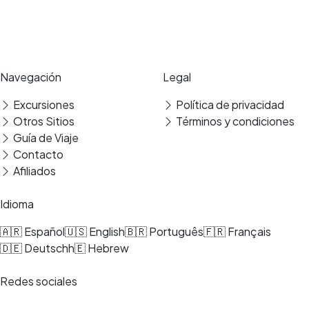
mejores destinos.
Pago seguro
Reseñas verificadas
Navegación
Legal
Excursiones
Política de privacidad
Traslado
Otros Sitios
Términos y condiciones
Guía de Viaje
Contacto
Afiliados
Idioma
🇦🇷 Español
🇺🇸 English
🇧🇷 Português
🇫🇷 Français
🇩🇪 Deutsch
h🇪 Hebrew
Redes sociales