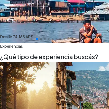
Sumérgete en la magia de la Amazonía con un recorrido
cautivador por el Barrio de Belén y su icónico mercado.
Disfruta de una experiencia auténtica mientras exp…
Desde
74.165 ARS
Reservar
Experiencias
¿Qué tipo de experiencia buscás?