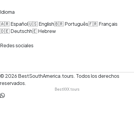
Idioma
🇦🇷 Español
🇺🇸 English
🇧🇷 Português
🇫🇷 Français
🇩🇪 Deutsch
h🇪 Hebrew
Redes sociales
© 2026
BestSouthAmerica.tours
.
Todos los derechos
reservados.
BestXXX.tours