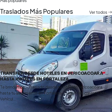
Más populares
Traslados Más Populares
Ver todos
TRANSFER DESDE HOTELES EN JERICOACOARA
HASTA HOTELES EN FORTALEZA
Te brindamos:- Traslado desde tu hotel en Jericoacoara
hasta tu alojamiento en Fortaleza- Seguridad garantizada-
Vehícul…