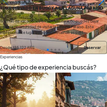
Jericoacoara
TOUR PRIVADO EN BUGGY A LA LAGUNA PARAÍSO
Si estás de vacaciones en Jericoacoara, no puedes dejar
pasar la oportunidad de visitar la Laguna Paraíso. Este
impresionante lugar de aguas cristalinas es perf…
Desde
125.122 ARS
Reservar
Experiencias
¿Qué tipo de experiencia buscás?