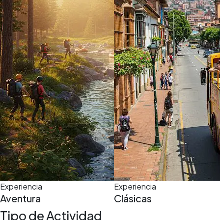
5,0
(5)
6 h
Experiencia
Experiencia
Aventura
Clásicas
Tipo de Actividad