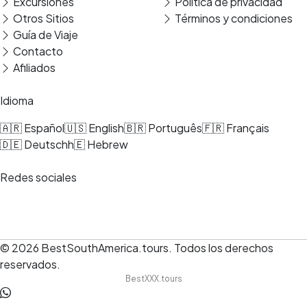
Excursiones
Política de privacidad
Traslado
Otros Sitios
Términos y condiciones
Guía de Viaje
Contacto
Afiliados
Idioma
🇦🇷 Español
🇺🇸 English
🇧🇷 Português
🇫🇷 Français
🇩🇪 Deutsch
h🇪 Hebrew
Redes sociales
© 2026
BestSouthAmerica.tours
.
Todos los derechos
reservados.
BestXXX.tours