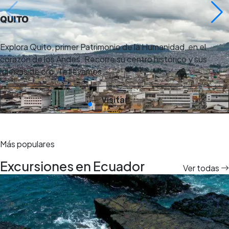
QUITO
Explora Quito, primer Patrimonio de la Humanidad, en el
corazón de los Andes. Recorre su centro histórico y sus
iglesias de oro. Te llevamos…
Visitar
Más populares
Excursiones en Ecuador
Ver todas
12
tours