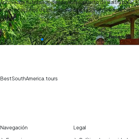
Aprovecha tu traslado desde el Aeropuerto de Baltra para
conocer algunos de los paisajes más fascinantes de la zona
alta…
Reservar
BestSouthAmerica.tours
Experiencias de viaje únicas, guías expertos y reservas seguras en los
mejores destinos.
Pago seguro
Reseñas verificadas
Navegación
Legal