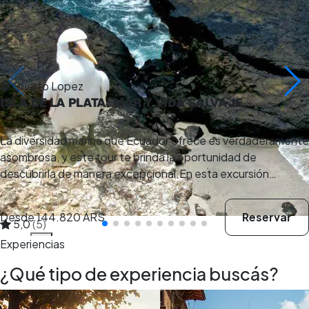
Puerto Lopez
ISLA DE LA PLATA: MAR Y VIDA SALVAJE
La diversidad marina que Ecuador ofrece es verdaderamente
asombrosa, y este tour te brinda la oportunidad de
descubrirla de manera excepcional.En esta excursión…
Desde
144.820 ARS
Reservar
5,0
(5)
8 h
Experiencias
¿Qué tipo de experiencia buscás?