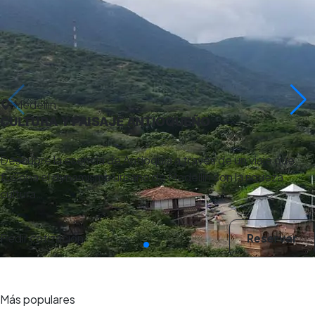
Medellin
CULTURA Y PAISAJE ANTIOQUEÑO
Descubre la esencia de Antioquia a través de un viaje que
fusiona el dynamismo urbano de Medellín con la riqueza
cultura…
Pedir cotización
Reservar
Más populares