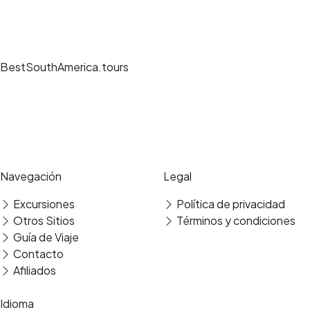
BestSouthAmerica.tours
Experiencias de viaje únicas, guías expertos y reservas seguras en los
mejores destinos.
Pago seguro
Reseñas verificadas
Navegación
Legal
Excursiones
Política de privacidad
Traslado
Otros Sitios
Términos y condiciones
Guía de Viaje
Contacto
Afiliados
Idioma