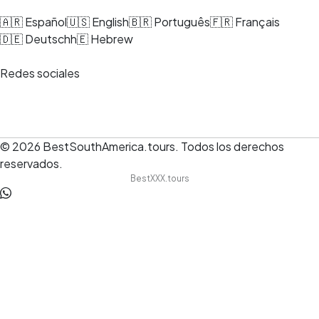
🇦🇷 Español
🇺🇸 English
🇧🇷 Português
🇫🇷 Français
🇩🇪 Deutsch
h🇪 Hebrew
Redes sociales
© 2026
BestSouthAmerica.tours
.
Todos los derechos
reservados.
BestXXX.tours