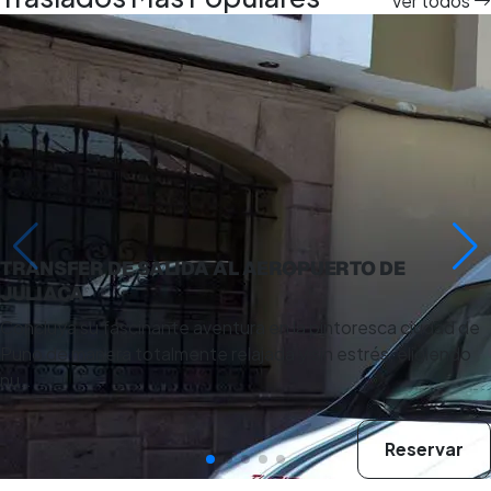
Ver todos
4 días
TRANSFER DE SALIDA AL AEROPUERTO DE
JULIACA
Concluya su fascinante aventura en la pintoresca ciudad de
Puno de manera totalmente relajada y sin estrés, eligiendo
nu…
Reservar