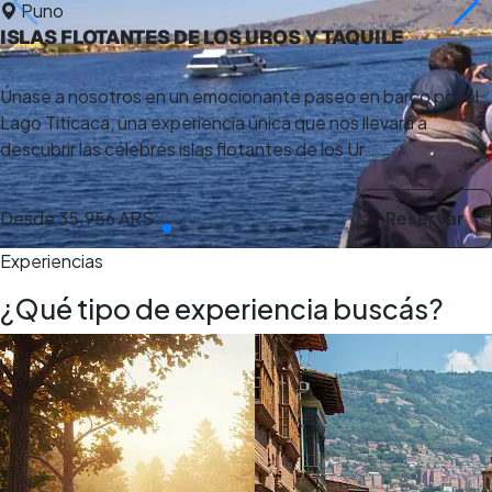
Puno
ISLAS FLOTANTES DE LOS UROS Y TAQUILE
Únase a nosotros en un emocionante paseo en barco por el
Lago Titicaca, una experiencia única que nos llevará a
descubrir las célebres islas flotantes de los Ur…
Desde
35.956 ARS
Reservar
Experiencias
¿Qué tipo de experiencia buscás?