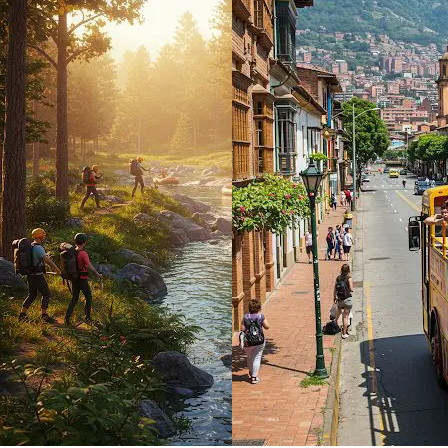
5,0
(5)
5 h