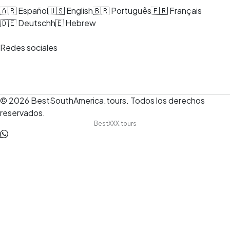
🇦🇷 Español
🇺🇸 English
🇧🇷 Português
🇫🇷 Français
🇩🇪 Deutsch
h🇪 Hebrew
Redes sociales
© 2026
BestSouthAmerica.tours
.
Todos los derechos
reservados.
BestXXX.tours