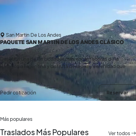
San Martin De Los Andes
PAQUETE SAN MARTIN DE LOS ANDES CLÁSICO
Descubrí una de las ciudades más encantadoras de la
Patagonia Argentina y disfrutá de la paz y serenidad que
ofrecen el …
Pedir cotización
Reservar
Más populares
Traslados Más Populares
Ver todos