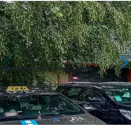
4 días
TRANSFER PRIVADO A QUILA QUINA
Te brindamos un servicio de traslado privado desde tu
hospedaje o desde el centro hasta la localidad de Quila
Quina.Si q…
Reservar