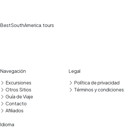
BestSouthAmerica.tours
Experiencias de viaje únicas, guías expertos y reservas seguras en los
mejores destinos.
Pago seguro
Reseñas verificadas
Navegación
Legal
Excursiones
Política de privacidad
Traslado
Otros Sitios
Términos y condiciones
Guía de Viaje
Contacto
Afiliados
Idioma