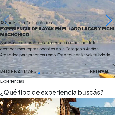
San Martin De Los Andes
EXPERIENCIA DE KAYAK EN EL LAGO LACAR Y PICHI
MACHONICO
San Martín de los Andes se destaca como uno de los
destinos más impresionantes en la Patagonia Andina
Argentina para practicar remo.Este tour en kayak te brinda…
Desde
162.917 ARS
Reservar
Experiencias
¿Qué tipo de experiencia buscás?