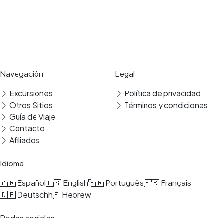
Experiencias de viaje únicas, guías expertos y reservas seguras en los
mejores destinos.
Pago seguro
Reseñas verificadas
Navegación
Legal
Excursiones
Política de privacidad
Otros Sitios
Términos y condiciones
Guía de Viaje
Contacto
Afiliados
Idioma
🇦🇷 Español
🇺🇸 English
🇧🇷 Português
🇫🇷 Français
🇩🇪 Deutsch
h🇪 Hebrew
Redes sociales