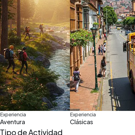
5,0
(5)
11 h
Experiencia
Experiencia
Aventura
Clásicas
Tipo de Actividad