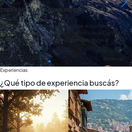
Huaraz
TREKKING A LA LAGUNA PARON
Embárcate en una aventura inolvidable al descubrir la
majestuosa Laguna Parón, la más extensa de la Cordillera
Blanca y uno de los paisajes más impresionantes d…
Desde
51.858 ARS
Reservar
Experiencias
¿Qué tipo de experiencia buscás?