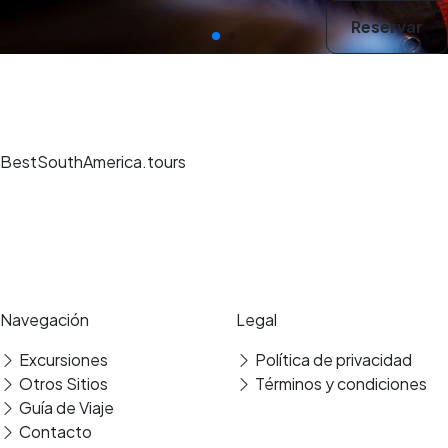
Reservar
BestSouthAmerica.tours
Experiencias de viaje únicas, guías expertos y reservas seguras en los
mejores destinos.
Pago seguro
Reseñas verificadas
Navegación
Legal
Excursiones
Política de privacidad
Traslado
Otros Sitios
Términos y condiciones
Guía de Viaje
Contacto