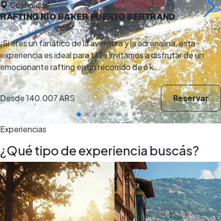
Coyhaique
RAFTING RIO BAKER PUERTO BERTRAND
¡Si eres un fanático de la aventura y la adrenalina, esta
experiencia es ideal para ti!Te invitamos a disfrutar de un
emocionante rafting en un recorrido de 6 k…
Desde
140.007 ARS
Reservar
Experiencias
¿Qué tipo de experiencia buscás?