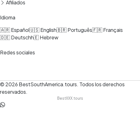
Afiliados
Idioma
🇦🇷 Español
🇺🇸 English
🇧🇷 Português
🇫🇷 Français
🇩🇪 Deutsch
h🇪 Hebrew
Redes sociales
© 2026
BestSouthAmerica.tours
.
Todos los derechos
reservados.
BestXXX.tours