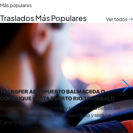
Más populares
Traslados Más Populares
Ver todos
TRANSFER AEROPUERTO BALMACEDA O
COYHAIQUE HASTA PUERTO RIO TRANQUILO
Experimenta un viaje cómodo y sin estrés partiendo del
Aeropuerto Balmaceda, en la majestuosa y singular
Carretera Austr…