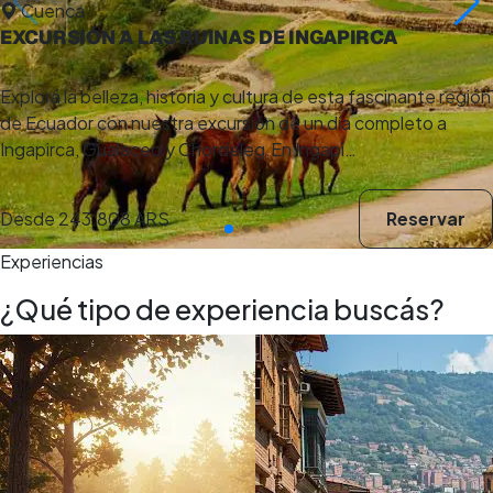
Cuenca
EXCURSIÓN A LAS RUINAS DE INGAPIRCA
Explorá la belleza, historia y cultura de esta fascinante región
de Ecuador con nuestra excursión de un día completo a
Ingapirca, Gualaceo y Chordeleg.En Ingapi…
Desde
243.808 ARS
Reservar
Experiencias
¿Qué tipo de experiencia buscás?
5,0
(5)
8 h