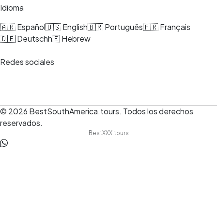
Idioma
🇦🇷 Español
🇺🇸 English
🇧🇷 Português
🇫🇷 Français
🇩🇪 Deutsch
h🇪 Hebrew
Redes sociales
© 2026
BestSouthAmerica.tours
.
Todos los derechos
reservados.
BestXXX.tours