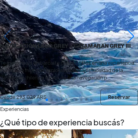
Torres Del Paine
NAVEGACIÓN LAGO GREY – CATAMARAN GREY III
Te invitamos a embarcarte con nosotros en una experiencia
inolvidable mientras exploramos la majestuosidad de la
Patagonia chilena a través de una navegación p…
Desde
293.029 ARS
Reservar
Experiencias
¿Qué tipo de experiencia buscás?