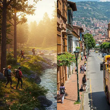
5,0
(5)
3 h