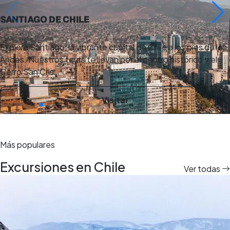
SANTIAGO DE CHILE
Explora Santiago, la vibrante capital de Chile a los pies de los
Andes. Nuestros tours te llevan por el centro histórico y el
Cerro San Cris…
Visitar
Más populares
Excursiones en Chile
Ver todas
43
tours