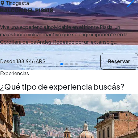
Tinogasta
BALCÓN DEL PISSIS
Vive una experiencia inolvidable en el Monte Pissis, un
majestuoso volcán inactivo que se erige imponente en la
Cordillera de los Andes.Rodeado por un extenso g…
Desde
188.946 ARS
Reservar
Experiencias
¿Qué tipo de experiencia buscás?