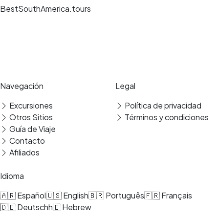
BestSouthAmerica.tours
Experiencias de viaje únicas, guías expertos y reservas seguras en los
mejores destinos.
Pago seguro
Reseñas verificadas
Navegación
Legal
Excursiones
Política de privacidad
Otros Sitios
Términos y condiciones
Guía de Viaje
Contacto
Afiliados
Idioma
🇦🇷 Español
🇺🇸 English
🇧🇷 Português
🇫🇷 Français
🇩🇪 Deutsch
h🇪 Hebrew