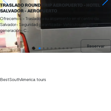
TRASLADO ROUND TRIP AEROPUERTO - HOTEL
SALVADOR - AEROPUERTO
Ofrecemos:- Traslado a su alojamiento en el centro de
Salvador- Seguridad garantizada- Vehículos de última
generación- C…
Reservar
BestSouthAmerica.tours
Experiencias de viaje únicas, guías expertos y reservas seguras en los
mejores destinos.
Pago seguro
Reseñas verificadas