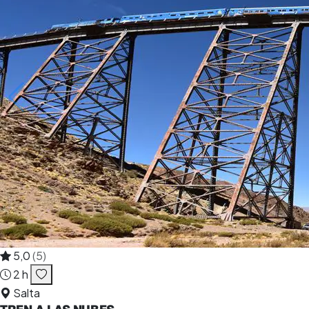
5,0
(5)
2 h
Salta