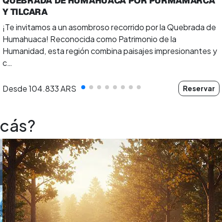
QUEBRADA DE HUMAHUACA POR PURMAMARCA
Y TILCARA
¡Te invitamos a un asombroso recorrido por la Quebrada de
Humahuaca! Reconocida como Patrimonio de la
Humanidad, esta región combina paisajes impresionantes y
c…
Desde
104.833 ARS
Reservar
scás?