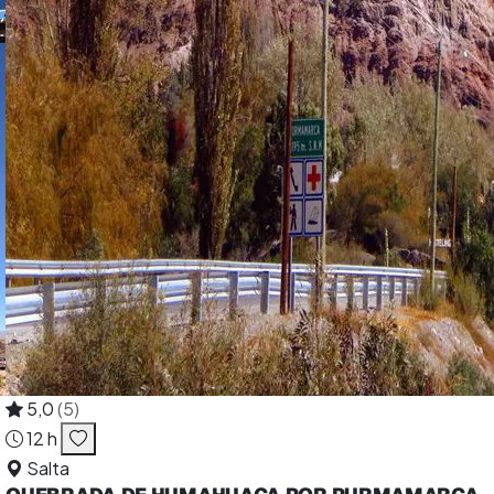
5,0
(5)
12 h
Salta