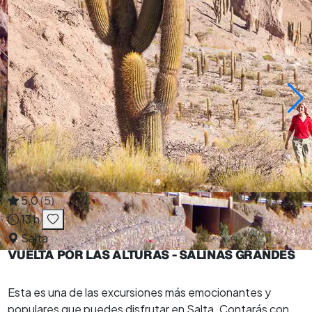
5,0
(5)
13 h
Salta
VUELTA POR LAS ALTURAS - SALINAS GRANDES
Esta es una de las excursiones más emocionantes y
populares que puedes disfrutar en Salta. Contarás con