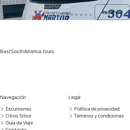
Reservar
BestSouthAmerica.tours
Experiencias de viaje únicas, guías expertos y reservas seguras en los
mejores destinos.
Pago seguro
Reseñas verificadas
Navegación
Legal
Excursiones
Política de privacidad
Traslado
Otros Sitios
Términos y condiciones
Guía de Viaje
Contacto