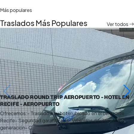
Más populares
Traslados Más Populares
Ver todos
8 días
TRASLADO ROUND TRIP AEROPUERTO - HOTEL EN
RECIFE - AEROPUERTO
Ofrecemos:- Traslado a su hotel ubicado en el centro de
Recife- Seguridad garantizada- Vehículos de última
generación- C…