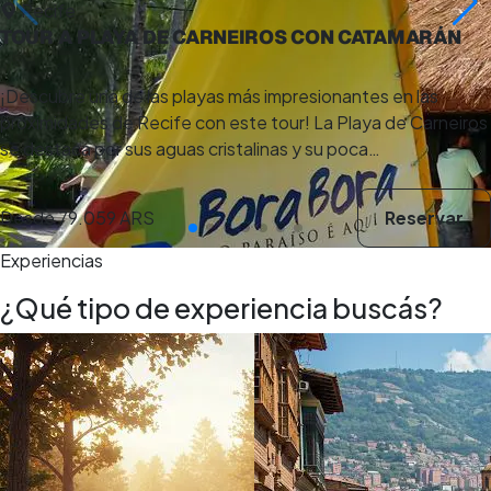
Recife
TOUR A PLAYA DE CARNEIROS CON CATAMARÁN
¡Descubre una de las playas más impresionantes en las
proximidades de Recife con este tour! La Playa de Carneiros
se destaca por sus aguas cristalinas y su poca…
Desde
79.059 ARS
Reservar
Experiencias
¿Qué tipo de experiencia buscás?