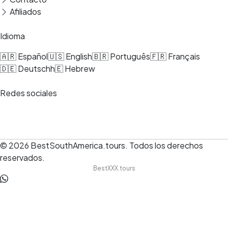
Afiliados
Idioma
🇦🇷 Español
🇺🇸 English
🇧🇷 Português
🇫🇷 Français
🇩🇪 Deutsch
h🇪 Hebrew
Redes sociales
© 2026
BestSouthAmerica.tours
.
Todos los derechos
reservados.
BestXXX.tours