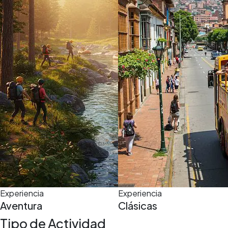
5,0
(5)
6 h
Experiencia
Experiencia
Aventura
Clásicas
Tipo de Actividad