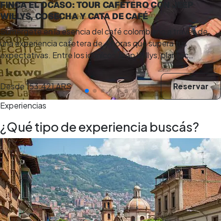
FINCA EL OCASO: TOUR CAFETERO CON JEEP
WILLYS, COSECHA Y CATA DE CAFÉ
Sumérgete en la esencia del café colombiano a través de
una experiencia cafetera de 4 horas que supera tus
expectativas. Entre los icónicos Jeep Willys, plantac…
Desde
153.421 ARS
Reservar
Experiencias
¿Qué tipo de experiencia buscás?