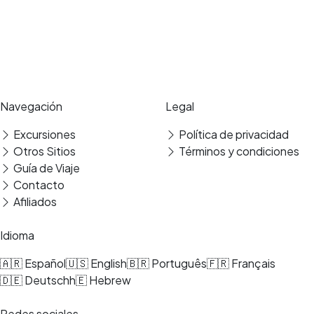
Experiencias de viaje únicas, guías expertos y reservas seguras en los
mejores destinos.
Pago seguro
Reseñas verificadas
Navegación
Legal
Excursiones
Política de privacidad
Otros Sitios
Términos y condiciones
Guía de Viaje
Contacto
Afiliados
Idioma
🇦🇷 Español
🇺🇸 English
🇧🇷 Português
🇫🇷 Français
🇩🇪 Deutsch
h🇪 Hebrew
Redes sociales