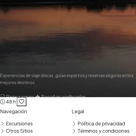
Pedir cotización
Reservar
BestSouthAmerica.tours
Experiencias de viaje únicas, guías expertos y reservas seguras en los
mejores destinos.
Pago seguro
Reseñas verificadas
48 h
Navegación
Legal
Excursiones
Política de privacidad
Otros Sitios
Términos y condiciones