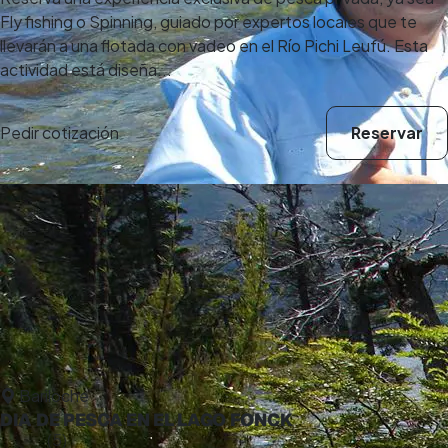
Fly fishing o Spinning, guiado por expertos locales que te
llevarán a una flotada con vadeo en el Río Pichi Leufú. Esta
actividad está diseña...
Pedir cotización
Reservar
Bariloche
DIA DE PESCA EN EL LAGO FONCK
5,0
(5)