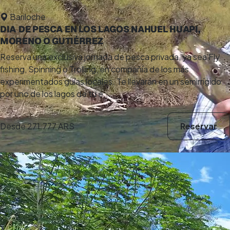
Bariloche
DIA DE PESCA EN LOS LAGOS NAHUEL HUAPI,
MORENO O GUTIÉRREZ
Reserva una exclusiva jornada de pesca privada, ya sea Fly
fishing, Spinning o Trolling, en compañía de los más
experimentados guías locales. Te llevarán en un semirrígido
por uno de los lagos de tu e...
Desde
271.777 ARS
Reservar