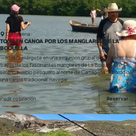
Cartagena
TOUR EN CANOA POR LOS MANGLARES DE LA
BOQUILLA
```html Sumérgete en una excursión grupal de 2.5 horas a
través de los fascinantes manglares de La Boquilla, un
sereno pueblo pesquero al norte de Cartagena. A bordo de
una canoa tradicional, navegar...
Pedir cotización
Reservar