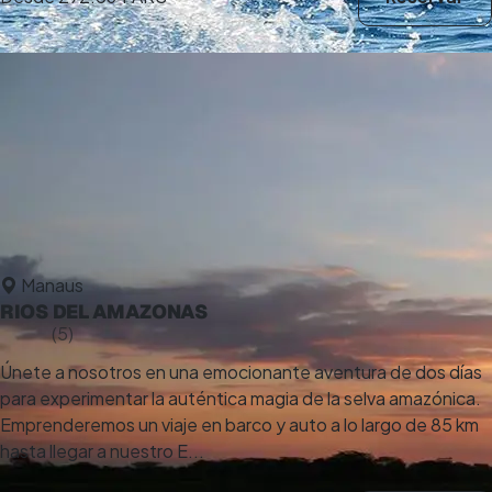
Manaus
RIOS DEL AMAZONAS
5,0
(5)
9 h
Únete a nosotros en una emocionante aventura de dos días
para experimentar la auténtica magia de la selva amazónica.
Emprenderemos un viaje en barco y auto a lo largo de 85 km
hasta llegar a nuestro E...