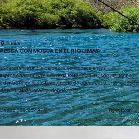
5,0
(5)
2 h
Bariloche
PESCA CON MOSCA EN EL RIO LIMAY
Experimentá un día de pesca con mosca en los
impresionantes paisajes de la Patagonia. Desde Bariloche,
adentráte en el Río Limay, un río de aguas cristalinas rodeado
de naturaleza intacta, donde cada ...
Desde
588.257 ARS
Reservar