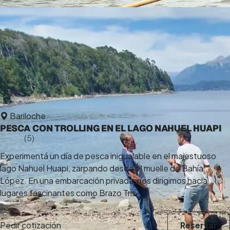
Bariloche
PESCA CON TROLLING EN EL LAGO NAHUEL HUAPI
5,0
(5)
10 h
Experimentá un día de pesca inigualable en el majestuoso
lago Nahuel Huapi, zarpando desde el muelle de Bahía
López. En una embarcación privada, nos dirigimos hacia
lugares fascinantes como Brazo Tris...
Pedir cotización
Reservar