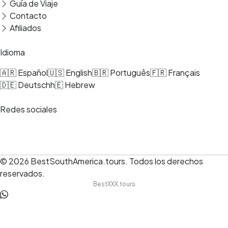
Guía de Viaje
Contacto
Afiliados
Idioma
🇦🇷 Español
🇺🇸 English
🇧🇷 Português
🇫🇷 Français
🇩🇪 Deutsch
h🇪 Hebrew
Redes sociales
© 2026
BestSouthAmerica.tours
.
Todos los derechos
reservados.
BestXXX.tours