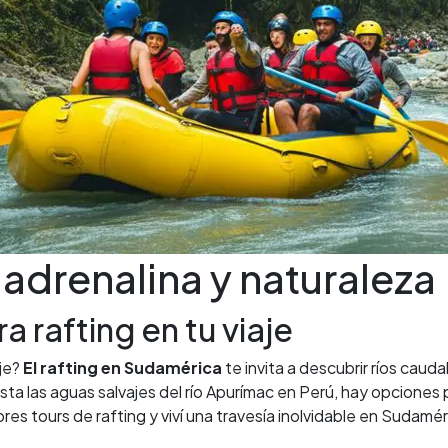
adrenalina y naturaleza
 rafting en tu viaje
aje?
El rafting en Sudamérica
te invita a descubrir ríos cau
sta las aguas salvajes del río Apurímac en Perú, hay opciones p
es tours de rafting y viví una travesía inolvidable en Sudamér