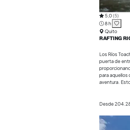
5,0
(5)
8 h
Quito
RAFTING RI
Los Ríos Toach
puerta de entr
proporcionand
para aquellos 
aventura. Estos
Desde
204.2