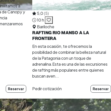
 invitamos a
a de Canopy y
5,0
(5)
encia
10 h
Comenzaremos
Bariloche
RAFTING RIO MANSO A LA
FRONTERA
En esta ocasión, te ofrecemos la
posibilidad de combinar la belleza natural
de la Patagonia con un toque de
adrenalina.Esta es una de las excursiones
de rafting más populares entre quienes
buscan aven...
Pedir cotización
Reservar
Reservar