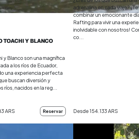
adrenalina en cada viaje? ¡Te
combinar un emocionante dí
Rafting para vivir una experi
inolvidable con nosotros! 
co...
O TOACHI Y BLANCO
i y Blanco son una magnífica
ada a los ríos de Ecuador,
o una experiencia perfecta
que buscan diversión y
 ríos, nacidos en la reg...
83 ARS
Desde
154.133 ARS
Reservar