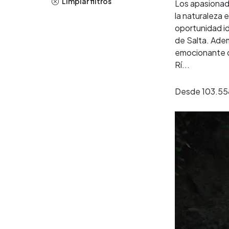
Limpiar filtros
Los apasionad
la naturaleza 
oportunidad id
de Salta. Ade
emocionante d
Rí...
Desde
103.55