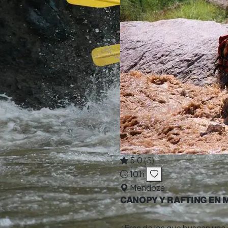
5,0
(5)
10 h
Mendoza
CANOPY Y RAFTING EN
¿Eres de los que buscan una 