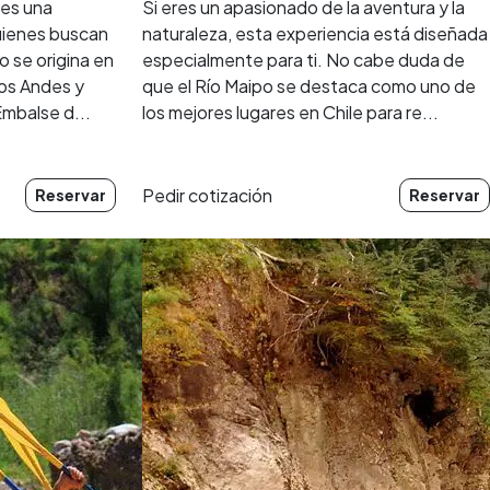
 es una
Si eres un apasionado de la aventura y la
uienes buscan
naturaleza, esta experiencia está diseñada
o se origina en
especialmente para ti. No cabe duda de
Los Andes y
que el Río Maipo se destaca como uno de
Embalse d...
los mejores lugares en Chile para re...
Pedir cotización
Reservar
Reservar