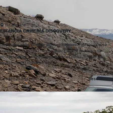
El Calafate
ESTANCIA CRISTINA DISCOVERY
¡Si deseas experimentar algo verdaderamente singular, te
presentamos esta excursión que promete una travesía
incomparable! Tendrás la oportunidad de navegar entre
majestuosos témpanos de ...
Desde
621.884 ARS
Reservar