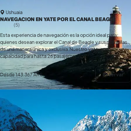
Ushuaia
NAVEGACION EN YATE POR EL CANAL BEAGLE
5,0
(5)
3 h
Esta experiencia de navegación es la opción ideal para
quienes desean explorar el Canal de Beagle y sus maravillas
de una manera única y exclusiva.Nuestro yate, con
capacidad para hasta 26 pasajeros, ...
Desde
143.367 ARS
Reservar