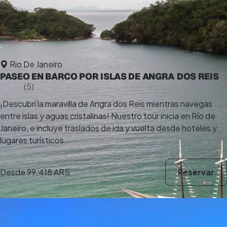
Rio De Janeiro
PASEO EN BARCO POR ISLAS DE ANGRA DOS REIS
5,0
(5)
12 h
¡Descubrí la maravilla de Angra dos Reis mientras navegas
entre islas y aguas cristalinas! Nuestro tour inicia en Río de
Janeiro, e incluye traslados de ida y vuelta desde hoteles y
lugares turísticos...
Desde
99.418 ARS
Reservar