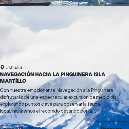
Ushuaia
NAVEGACIÓN HACIA LA PINGUINERA ISLA
5,0
(5)
MARTILLO
8 h
Con nuestra emocionante Navegación a la Pingüinera,
disfrutarás de una espectacular excursión de medio día,
explorando puntos clave para observar la fauna
local.Iniciaremos el recorrido pasando por la...
Desde
235.450 ARS
Reservar