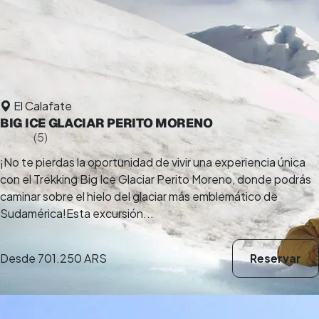
El Calafate
BIG ICE GLACIAR PERITO MORENO
5,0
(5)
8 h
¡No te pierdas la oportunidad de vivir una experiencia única
con el Trekking Big Ice Glaciar Perito Moreno, donde podrás
caminar sobre el hielo del glaciar más emblemático de
Sudamérica!Esta excursión...
Desde
701.250 ARS
Reservar