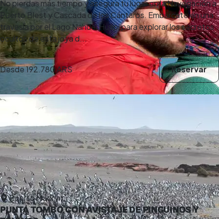
No pierdas más tiempo y asegura tu lugar en la Navegación a
Puerto Blest y Cascada de los Cántaros. Embárcate en una
travesía por el Lago Nahuel Huapi para explorar los secretos
ocultos de esta joya d...
Desde
192.780 ARS
Reservar
Puerto Madryn
PUNTA TOMBO CON AVISTAJE DE PINGUINOS Y
5,0
(5)