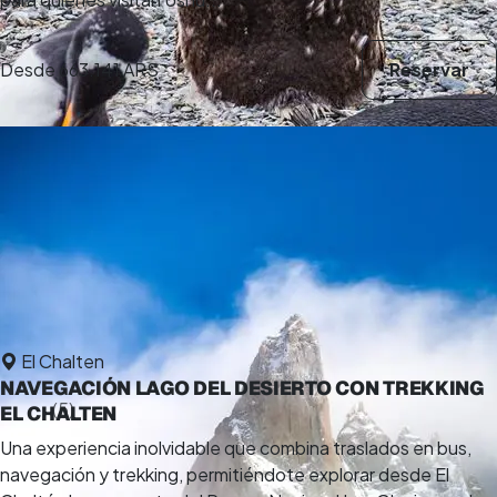
Desde
663.141 ARS
Reservar
El Chalten
NAVEGACIÓN LAGO DEL DESIERTO CON TREKKING
5,0
(5)
EL CHALTEN
10 h
Una experiencia inolvidable que combina traslados en bus,
navegación y trekking, permitiéndote explorar desde El