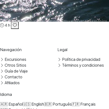
BestSouthAmerica.tours
Experiencias de viaje únicas, guías expertos y reservas seguras en los
4 h
mejores destinos.
Pago seguro
Reseñas verificadas
Navegación
Legal
Excursiones
Política de privacidad
Otros Sitios
Términos y condiciones
Guía de Viaje
Contacto
Afiliados
Idioma
🇦🇷 Español
🇺🇸 English
🇧🇷 Português
🇫🇷 Français