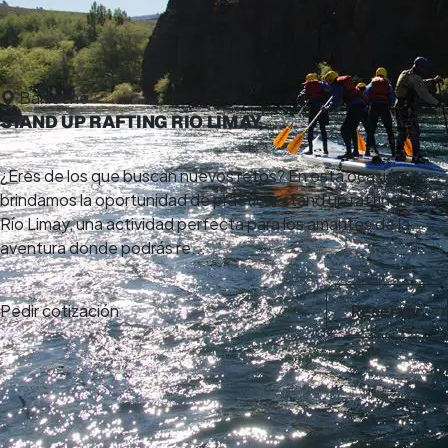
Bariloche
STAND UP RAFTING RIO LIMAY
¿Eres de los que buscan nuevos retos? En esta ocasión, te
brindamos la oportunidad de practicar stand up rafting en el
Río Limay, una actividad perfecta para los amantes de la
aventura donde podrás re...
Pedir cotización
Reservar