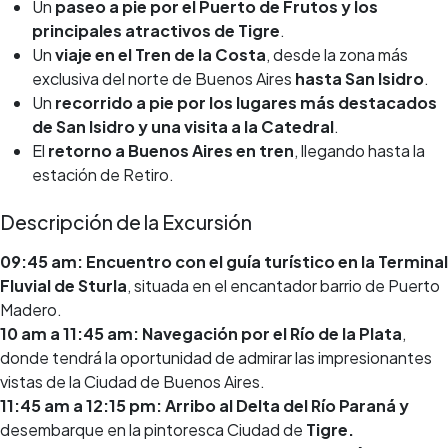
Un
paseo a pie por el Puerto de Frutos y los
principales atractivos de Tigre
.
Un
viaje en el Tren de la Costa
, desde la zona más
exclusiva del norte de Buenos Aires
hasta San Isidro
.
Un
recorrido a pie por los lugares más destacados
de San Isidro y una visita a la Catedral
.
El
retorno a Buenos Aires en tren
, llegando hasta la
estación de Retiro.
Descripción de la Excursión
09:45 am: Encuentro con el guía turístico en la Terminal
Fluvial de Sturla
, situada en el encantador barrio de Puerto
Madero.
10 am a 11:45 am: Navegación por el Río de la Plata
,
donde tendrá la oportunidad de admirar las impresionantes
vistas de la Ciudad de Buenos Aires.
11:45 am a 12:15 pm: Arribo al Delta del Río Paraná y
desembarque en la pintoresca Ciudad de
Tigre.