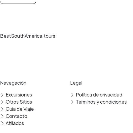
BestSouthAmerica.tours
Experiencias de viaje únicas, guías expertos y reservas seguras en los
mejores destinos.
Pago seguro
Reseñas verificadas
Navegación
Legal
Excursiones
Política de privacidad
Otros Sitios
Términos y condiciones
Guía de Viaje
Contacto
Afiliados