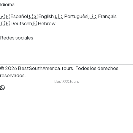
Idioma
🇦🇷 Español
🇺🇸 English
🇧🇷 Português
🇫🇷 Français
🇩🇪 Deutsch
h🇪 Hebrew
Redes sociales
© 2026
BestSouthAmerica.tours
.
Todos los derechos
reservados.
BestXXX.tours