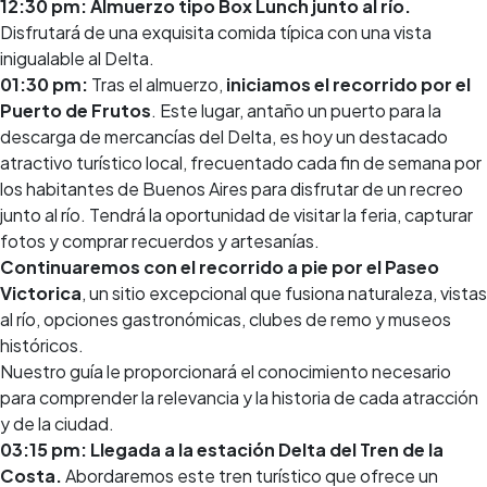
12:30 pm: Almuerzo tipo Box Lunch junto al río.
Disfrutará de una exquisita comida típica con una vista
inigualable al Delta.
01:30 pm:
Tras el almuerzo,
iniciamos el recorrido por el
Puerto de Frutos
. Este lugar, antaño un puerto para la
descarga de mercancías del Delta, es hoy un destacado
atractivo turístico local, frecuentado cada fin de semana por
los habitantes de Buenos Aires para disfrutar de un recreo
junto al río. Tendrá la oportunidad de visitar la feria, capturar
fotos y comprar recuerdos y artesanías.
Continuaremos con el recorrido a pie por el Paseo
Victorica
, un sitio excepcional que fusiona naturaleza, vistas
al río, opciones gastronómicas, clubes de remo y museos
históricos.
Nuestro guía le proporcionará el conocimiento necesario
para comprender la relevancia y la historia de cada atracción
y de la ciudad.
03:15 pm: Llegada a la estación Delta del Tren de la
Costa.
Abordaremos este tren turístico que ofrece un