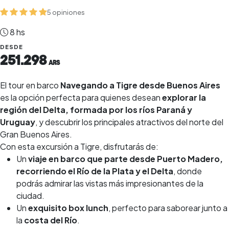
5 opiniones
8 hs
DESDE
251.298
ARS
El tour en barco
Navegando a Tigre desde Buenos Aires
es la opción perfecta para quienes desean
explorar la
región del Delta, formada por los ríos Paraná y
Uruguay
, y descubrir los principales atractivos del norte del
Gran Buenos Aires.
Con esta excursión a Tigre, disfrutarás de:
Un
viaje en barco que parte desde Puerto Madero,
recorriendo el Río de la Plata y el Delta
, donde
podrás admirar las vistas más impresionantes de la
ciudad.
Un
exquisito box lunch
, perfecto para saborear junto a
la
costa del Río
.