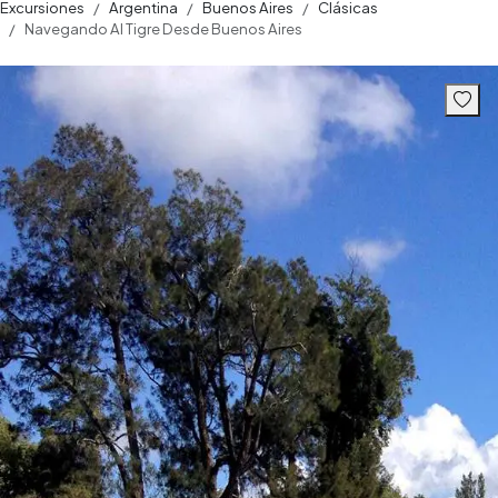
Excursiones
Argentina
Buenos Aires
Clásicas
Navegando Al Tigre Desde Buenos Aires