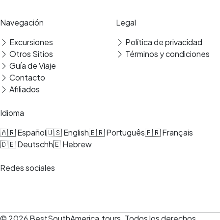
Navegación
Legal
Excursiones
Política de privacidad
Otros Sitios
Términos y condiciones
Guía de Viaje
Contacto
Afiliados
Idioma
🇦🇷 Español
🇺🇸 English
🇧🇷 Português
🇫🇷 Français
🇩🇪 Deutsch
h🇪 Hebrew
Redes sociales
© 2026
BestSouthAmerica.tours
.
Todos los derechos