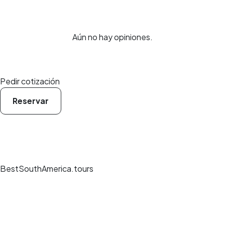
Aún no hay opiniones.
Pedir cotización
Reservar
BestSouthAmerica.tours
Experiencias de viaje únicas, guías expertos y reservas seguras en los
mejores destinos.
Pago seguro
Reseñas verificadas