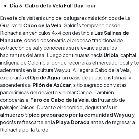
Día 3: Cabo de la Vela Full Day Tour
En este día visitarás uno de los lugares más icónicos de La
Guajira: el
Cabo de la Vela
. Saldrás temprano desde
Riohacha en vehículos 4x4 con destino a
Las Salinas de
Manaure
, donde observarás el proceso tradicional de
extracción de sal y conocerás su relevancia para los
habitantes del área. Luego continuarás hacia
Uribia
, capital
indígena de Colombia, donde recorrerás el mercado local y te
adentrarás en la cultura Wayuu. Al llegar a Cabo de la Vela,
explorarás el
Ojo de Agua
, un oasis de aguas cristalinas, y
ascenderás al
Pilón de Azúcar
, sitio sagrado con vistas
panorámicas del desierto y el mar Caribe. También
conocerás el
Faro de Cabo de la Vela
, disfrutando de
paisajes únicos. Durante el recorrido, degustarás un
almuerzo típico preparado por la comunidad Wayuu
y
podrás refrescarte en la
Playa Dorada
antes de regresar a
Riohacha por la tarde.