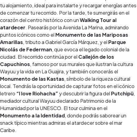
tu alojamiento, ideal para instalarte y recargar energías antes
de comenzar tu recorrido. Por la tarde, te sumergirás en el
corazón del centro histórico con un
Walking Tour al
atardecer
. Pasearás por la Avenida La Marina, admirando
puntos icónicos como el
Monumento de las Mariposas
Amarillas
, tributo a Gabriel García Márquez, y el
Parque
Nicolás de Federman
, que evoca el legado colonial de la
ciudad. El recorrido continúa por el
Callejón de los
Capuchinos
, famoso por sus murales que ilustran la cultura
Wayuu y la vida en La Guajira, y también conocerás el
Monumento de las Kastas
, símbolo de la riqueza cultural
local. Tendrás la oportunidad de capturar fotos en el icónico
letrero
“I love Riohacha”
y descubrir la figura del
Putchipü
,
mediador cultural Wayuu declarado Patrimonio de la
Humanidad por la UNESCO. El tour culmina en el
Monumento a la Identidad
, donde podrás saborear un
snack típico mientras admiras el atardecer sobre el mar
Caribe.