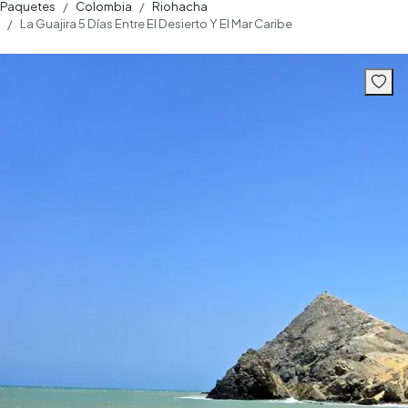
Paquetes
Colombia
Riohacha
La Guajira 5 Días Entre El Desierto Y El Mar Caribe