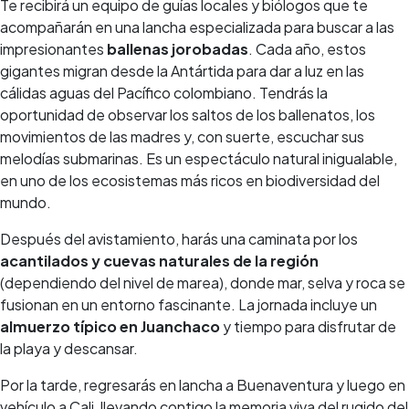
Te recibirá un equipo de guías locales y biólogos que te
acompañarán en una lancha especializada para buscar a las
impresionantes
ballenas jorobadas
. Cada año, estos
gigantes migran desde la Antártida para dar a luz en las
cálidas aguas del Pacífico colombiano. Tendrás la
oportunidad de observar los saltos de los ballenatos, los
movimientos de las madres y, con suerte, escuchar sus
melodías submarinas. Es un espectáculo natural inigualable,
en uno de los ecosistemas más ricos en biodiversidad del
mundo.
Después del avistamiento, harás una caminata por los
acantilados y cuevas naturales de la región
(dependiendo del nivel de marea), donde mar, selva y roca se
fusionan en un entorno fascinante. La jornada incluye un
almuerzo típico en Juanchaco
y tiempo para disfrutar de
la playa y descansar.
Por la tarde, regresarás en lancha a Buenaventura y luego en
vehículo a Cali, llevando contigo la memoria viva del rugido del