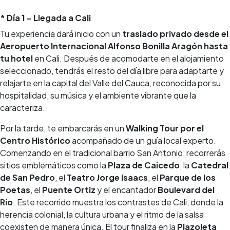
* Día 1 – Llegada a Cali
Tu experiencia dará inicio con un
traslado privado desde el
Aeropuerto Internacional Alfonso Bonilla Aragón hasta
tu hotel
en Cali. Después de acomodarte en el alojamiento
seleccionado, tendrás el resto del día libre para adaptarte y
relajarte en la capital del Valle del Cauca, reconocida por su
hospitalidad, su música y el ambiente vibrante que la
caracteriza.
Por la tarde, te embarcarás en un
Walking Tour por el
Centro Histórico
acompañado de un guía local experto.
Comenzando en el tradicional barrio San Antonio, recorrerás
sitios emblemáticos como la
Plaza de Caicedo
, la
Catedral
de San Pedro
, el
Teatro Jorge Isaacs
, el
Parque de los
Poetas
, el
Puente Ortiz
y el encantador
Boulevard del
Río
. Este recorrido muestra los contrastes de Cali, donde la
herencia colonial, la cultura urbana y el ritmo de la salsa
coexisten de manera única. El tour finaliza en la
Plazoleta