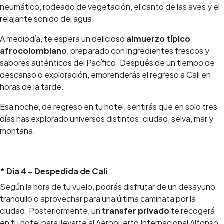
neumático, rodeado de vegetación, el canto de las aves y el
relajante sonido del agua.
A mediodía, te espera un delicioso
almuerzo típico
afrocolombiano
, preparado con ingredientes frescos y
sabores auténticos del Pacífico. Después de un tiempo de
descanso o exploración, emprenderás el regreso a Cali en
horas de la tarde.
Esa noche, de regreso en tu hotel, sentirás que en solo tres
días has explorado universos distintos: ciudad, selva, mar y
montaña.
* Día 4 – Despedida de Cali
Según la hora de tu vuelo, podrás disfrutar de un desayuno
tranquilo o aprovechar para una última caminata por la
ciudad. Posteriormente, un
transfer privado
te recogerá
en tu hotel para llevarte al Aeropuerto Internacional Alfonso