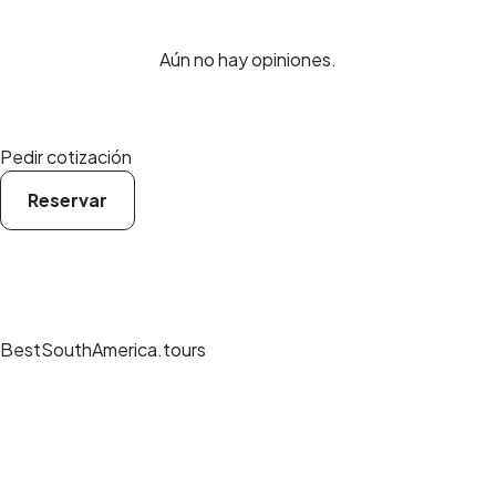
Aún no hay opiniones.
Pedir cotización
Reservar
BestSouthAmerica.tours
Experiencias de viaje únicas, guías expertos y reservas seguras en los
mejores destinos.
Pago seguro
Reseñas verificadas